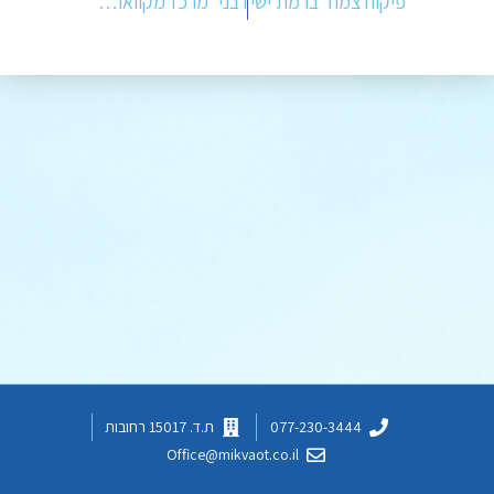
פיקוח צמוד ברמת ישי
רבני 'מרכז מקוואות חב"ד' ביקרו במקווה המשופץ
077-230-3444
ת.ד. 15017 רחובות
Office@mikvaot.co.il