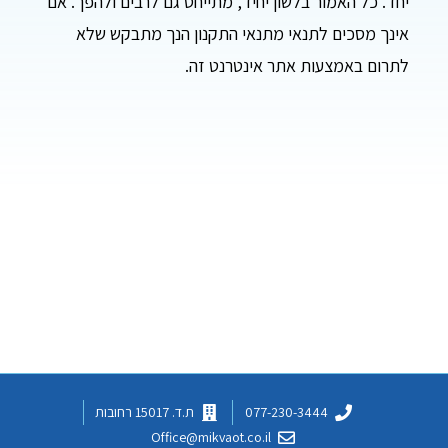
יחד. כל האמור בלשון יחיד, מתייחס גם לרבים ולהפך. אם
אינך מסכים לתנאי מתנאי התקנון הנך מתבקש שלא
לתרום באמצעות אתר אינטרנט זה.
077-230-3444
ת.ד. 15017 רחובות
Office@mikvaot.co.il